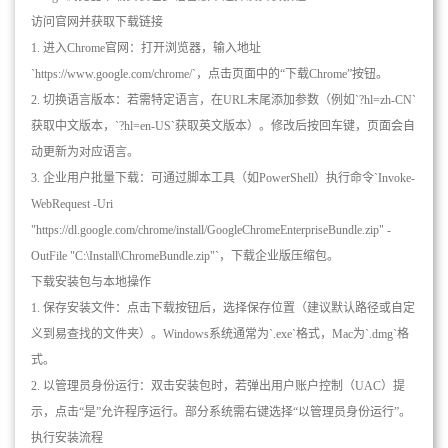
访问官网并获取下载链接
1. 进入Chrome官网：打开浏览器，输入地址
`https://www.google.com/chrome/`，点击页面中的“下载Chrome”按钮。
2. 切换语言版本：若需特定语言，在URL末尾添加参数（例如`?hl=zh-CN`
获取中文版本，`?hl=en-US`获取英文版本）。修改后按回车键，页面会自
动更新为对应语言。
3. 企业用户批量下载：可通过脚本工具（如PowerShell）执行命令`Invoke-
WebRequest -Uri
"https://dl.google.com/chrome/install/GoogleChromeEnterpriseBundle.zip" -
OutFile "C:\Install\ChromeBundle.zip"`，下载企业版压缩包。
下载安装包与本地操作
1. 保存安装文件：点击下载按钮后，选择保存位置（建议默认路径或自定
义到易查找的文件夹）。Windows系统通常为`.exe`格式，Mac为`.dmg`格
式。
2. 以管理员身份运行：双击安装包时，若弹出用户账户控制（UAC）提
示，点击“是”允许程序运行。部分系统需右键选择“以管理员身份运行”。
执行安装流程