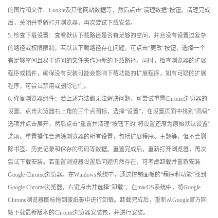
的图片和文件、Cookie及其他网站数据等，然后点击“清理数据”按钮。清理完成
后，关闭并重新打开浏览器，再次尝试下载安装。
5. 检查下载设置：查看默认下载路径是否有足够的空间，并且没有设置过复杂
的路径或权限限制。若默认下载路径存在问题，可点击“更改”按钮，选择一个
有足够空间且易于访问的文件夹作为新的下载路径。同时，检查浏览器的扩展
程序或插件，确保没有安装可能会影响下载功能的扩展程序，如有可疑的扩展
程序，可尝试禁用或删除它们。
6. 修复浏览器组件：若上述方法都无法解决问题，可尝试重置Chrome浏览器的
设置。点击浏览器右上角的三个点图标，选择“设置”，在设置页面中找到“高级”
选项并点击展开，然后点击“重置并清理”按钮下的“将设置还原为原始默认设置”
选项。重置操作会清除浏览器的所有设置，包括扩展程序、主题等，但不会删
除书签、历史记录和保存的密码等数据。重置完成后，重新打开浏览器，再次
尝试下载安装。若重置浏览器设置后问题仍然存在，可考虑卸载并重新安装
Google Chrome浏览器。在Windows系统中，通过控制面板的“程序和功能”找到
Google Chrome浏览器，右键点击并选择“卸载”。在macOS系统中，将Google
Chrome浏览器图标拖到废纸篓中进行卸载。卸载完成后，重新从Google官方网
站下载最新版本的Chrome浏览器安装包，并进行安装。