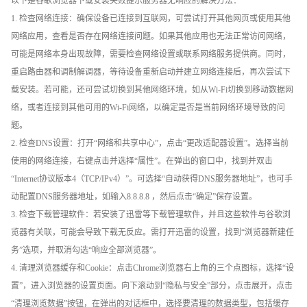
以下是谷歌浏览器下载安装失败提示服务器无响应的解决方法：
1. 检查网络连接：确保设备已连接到互联网，可尝试打开其他网页或使用其他
网络应用，查看是否存在网络连接问题。如果其他应用也无法正常访问网络，
可能是网络本身出现故障，需要检查网络设置或联系网络服务提供商。同时，
重启路由器和调制解调器，等待设备重新启动并建立网络连接后，再次尝试下
载安装。若可能，还可尝试切换到其他网络环境，如从Wi-Fi切换到移动数据网
络，或者连接到其他可用的Wi-Fi网络，以确定是否是当前网络环境导致的问
题。
2. 检查DNS设置：打开“网络和共享中心”，点击“更改适配器设置”。选择当前
使用的网络连接，右键点击并选择“属性”。在弹出的窗口中，找到并双击
“Internet协议版本4（TCP/IPv4）”。可选择“自动获得DNS服务器地址”，也可手
动配置DNS服务器地址，如输入8.8.8.8 ，然后点击“确定”保存设置。
3. 检查下载管理软件：若安装了迅雷等下载管理软件，并且这些软件与谷歌浏
览器有关联，可能会导致下载无反应。需打开迅雷的设置，找到“浏览器新建任
务”选项，并取消勾选“响应全部浏览器”。
4. 清理浏览器缓存和Cookie：点击Chrome浏览器右上角的三个点图标，选择“设
置”，进入浏览器的设置页面。向下滚动到“隐私与安全”部分，点击展开，点击
“清理浏览数据”按钮，在弹出的对话框中，选择要清理的数据类型，包括缓存