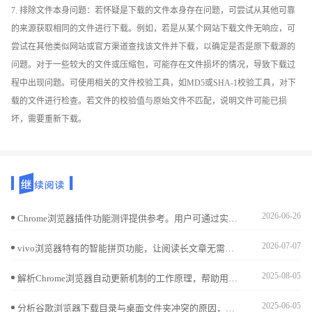
7. 排除文件本身问题：若怀疑是下载的文件本身存在问题，可尝试从其他可靠
的来源获取相同的文件进行下载。例如，若是从某个网站下载文件无响应，可
尝试在其他类似网站或官方渠道查找该文件并下载，以确定是否是原下载源的
问题。对于一些较大的文件或压缩包，可能存在文件损坏的情况，导致下载过
程中出现问题。可使用相关的文件校验工具，如MD5或SHA-1校验工具，对下
载的文件进行检查。若文件的校验值与原始文件不匹配，说明文件可能已损
坏，需要重新下载。
2026-06-26
Chrome浏览器插件功能测评提供参考。用户可通过实操分享了解插件性能和使用技巧，优化扩展功能，提高浏览器操作效率。
2026-07-07
vivo浏览器特有的智能拼页功能，让阅读长文章无需反复加载。本指南演示如何开启该功能，实现页面自动衔接，为您提供流畅、沉浸式的网页内容获取体验，显著降低翻页干扰，提升移动阅读质量。
2025-08-05
解析Chrome浏览器自动更新机制的工作原理，帮助用户理解更新流程，确保浏览器及时更新，保障功能安全和性能稳定。
2025-06-05
分析谷歌浏览器下载目录与桌面文件夹冲突的原因，提供修改下载路径和调整文件夹权限的有效解决方案，避免文件存储冲突。