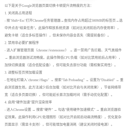
以下是关于Google浏览器页面切换卡顿提升流畅度的方法：
1. 关闭高占用进程
- 按`Shift+Esc`打开Chrome任务管理器→查找内存占用超过500MB的标签页→选
中并点击“结束任务”。此操作释放系统资源（如对比关闭前后内存使用率），
避免卡顿（适合多标签操作），但未保存内容会丢失（需提前备份）。
2. 禁用非必要扩展程序
- 进入扩展管理页面（chrome://extensions/） → 逐一禁用广告拦截、天气类插件
→ 重启浏览器测试流畅度。此操作降低CPU负载（如对比禁用前后占用率），
加快切换速度（适合低配设备），但可能失去部分功能（需权衡实用性）。
3. 调整标签页预加载设置
- 在地址栏输入`chrome://flags/` → 搜索“Tab Preloading” → 设置为“Disabled” → 重
启浏览器生效。此方法减少后台加载（如对比开启与关闭效果），节省网络带
宽（适合多页面切换），但可能延长首次加载时间（需手动优化配置）。
4. 启用“硬件加速”提升渲染效率
- 进入Chrome设置 → 搜索“硬件” → 勾选“使用硬件加速模式” → 重启浏览器验
证效果。此操作利用GPU处理图形（如对比开启前后动画流畅度），优化复杂
页面显示（需显卡支持），但可能增加电量消耗（建议关闭时接电源）。