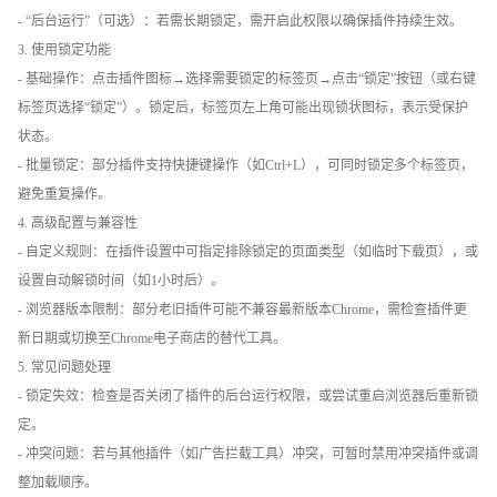
- “后台运行”（可选）：若需长期锁定，需开启此权限以确保插件持续生效。
3. 使用锁定功能
- 基础操作：点击插件图标→选择需要锁定的标签页→点击“锁定”按钮（或右键
标签页选择“锁定”）。锁定后，标签页左上角可能出现锁状图标，表示受保护
状态。
- 批量锁定：部分插件支持快捷键操作（如Ctrl+L），可同时锁定多个标签页，
避免重复操作。
4. 高级配置与兼容性
- 自定义规则：在插件设置中可指定排除锁定的页面类型（如临时下载页），或
设置自动解锁时间（如1小时后）。
- 浏览器版本限制：部分老旧插件可能不兼容最新版本Chrome，需检查插件更
新日期或切换至Chrome电子商店的替代工具。
5. 常见问题处理
- 锁定失效：检查是否关闭了插件的后台运行权限，或尝试重启浏览器后重新锁
定。
- 冲突问题：若与其他插件（如广告拦截工具）冲突，可暂时禁用冲突插件或调
整加载顺序。