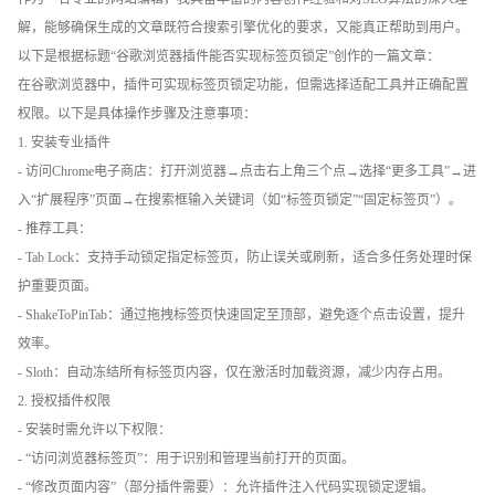
解，能够确保生成的文章既符合搜索引擎优化的要求，又能真正帮助到用户。
以下是根据标题“谷歌浏览器插件能否实现标签页锁定”创作的一篇文章：
在谷歌浏览器中，插件可实现标签页锁定功能，但需选择适配工具并正确配置
权限。以下是具体操作步骤及注意事项：
1. 安装专业插件
- 访问Chrome电子商店：打开浏览器→点击右上角三个点→选择“更多工具”→进
入“扩展程序”页面→在搜索框输入关键词（如“标签页锁定”“固定标签页”）。
- 推荐工具：
- Tab Lock：支持手动锁定指定标签页，防止误关或刷新，适合多任务处理时保
护重要页面。
- ShakeToPinTab：通过拖拽标签页快速固定至顶部，避免逐个点击设置，提升
效率。
- Sloth：自动冻结所有标签页内容，仅在激活时加载资源，减少内存占用。
2. 授权插件权限
- 安装时需允许以下权限：
- “访问浏览器标签页”：用于识别和管理当前打开的页面。
- “修改页面内容”（部分插件需要）：允许插件注入代码实现锁定逻辑。