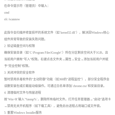
在命令提示符（管理员）中输入：
cmd
sfc /scannow
此指令会扫描并修复损坏的系统文件（如`kernel32.dll`），解决因Windows核心
组件异常导致的安装失败问题。
2. 验证磁盘空间与权限
确保安装目录（如`C:\Program Files\Google\`）所在分区剩余空间大于1GB，且
当前用户拥有“写入”权限。右键点击文件夹→属性→安全→添加当前用户并赋
予“完全控制”权限。
3. 关闭冲突的安全软件
暂时禁用杀毒软件的“主动防御”功能（如360的“进程监控”），部分安全程序会
误删安装包或拦截驱动级操作。可通过白名单添加`chrome.exe`和安装目录。
4. 清理临时文件与残留进程
按`Win+R`输入`%temp%`，删除所有临时文件。打开任务管理器→“启动”选项卡
→禁用无关开机程序（如下载工具），避免后台进程占用端口或文件锁。
5. 重置Windows Installer服务