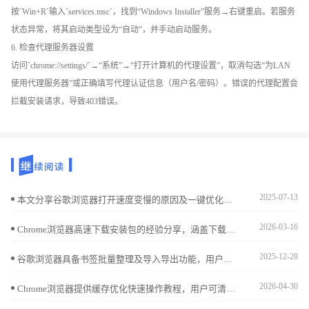
按`Win+R`输入`services.msc`，找到“Windows Installer”服务→右键重启。若服务
状态异常，将其启动类型设为“自动”，并手动启动服务。
6. 检查代理服务器设置
访问`chrome://settings/`→“系统”→“打开计算机的代理设置”，取消勾选“为LAN
使用代理服务器”或正确填写代理认证信息（用户名/密码）。错误的代理配置会
拦截安装请求，导致403错误。
2025-07-13
本文分享谷歌浏览器打开速度变慢的原因及一键优化性能的方法，提升浏览体验。
2026-03-16
Chrome浏览器高速下载安装包的经验分享，涵盖下载渠道选择和加速技巧，让用户在最短时间内获取完整安装包并顺利安装。
2025-12-28
谷歌浏览器具备书签批量整理及导入导出功能，用户可快速管理与备份收藏内容。该操作能提升资料查找与跨设备使用效率。
2026-04-30
Chrome浏览器提供缓存优化快速操作教程，用户可清理无用缓存、优化存储空间，提高网页加载速度，让浏览体验更加流畅顺畅。