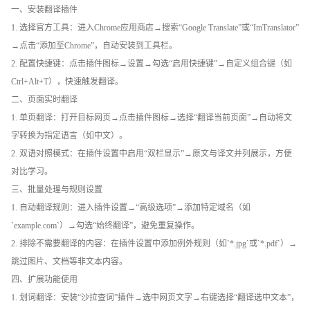
一、安装翻译插件
1. 选择官方工具：进入Chrome应用商店→搜索“Google Translate”或“ImTranslator”
→点击“添加至Chrome”，自动安装到工具栏。
2. 配置快捷键：点击插件图标→设置→勾选“启用快捷键”→自定义组合键（如
Ctrl+Alt+T），快速触发翻译。
二、页面实时翻译
1. 单页翻译：打开目标网页→点击插件图标→选择“翻译当前页面”→自动将文
字转换为指定语言（如中文）。
2. 双语对照模式：在插件设置中启用“双栏显示”→原文与译文并列展示，方便
对比学习。
三、批量处理与规则设置
1. 自动翻译规则：进入插件设置→“高级选项”→添加特定域名（如
`example.com`）→勾选“始终翻译”，避免重复操作。
2. 排除不需要翻译的内容：在插件设置中添加例外规则（如`*.jpg`或`*.pdf`）→
跳过图片、文档等非文本内容。
四、扩展功能使用
1. 划词翻译：安装“沙拉查词”插件→选中网页文字→右键选择“翻译选中文本”，