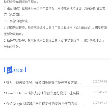
快速查看单词或句子释义。
2. 语音朗读：在翻译后点击扬声器图标→自动播放译文语音，支持多国语言发
音（需联网）。
五、异常问题解决
1. 翻译失败排查：检查网络连接→关闭广告拦截插件（如AdBlock）→刷新页面
重新触发翻译。
2. 插件冲突处理：禁用其他同类翻译工具（如“有道翻译”）→减少功能冲突导
致加载失败。
2025-07-08
针对下载失败情况，谷歌浏览器提供多种恢复方案，帮助用户迅速恢复下载进度，提高成功率。
2025-06-30
Google Chrome插件支持插件独立运行模式，提高插件稳定性和兼容性，避免相互影响，提升浏览体验。
2025-07-22
介绍Google浏览器广告拦截插件的安装与使用方法，帮助用户轻松屏蔽烦人广告，营造清爽纯净的浏览环境。