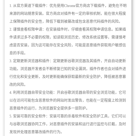
1. 从官方渠道下载插件：优先使用Chrome官方商店下载插件，避免在不明
来源的网站随意安装。官方商店对插件有一定的审核机制，能在很大程度
上保障插件的安全性，降低下载到被篡改或包含恶意代码插件的风险。
2. 谨慎查看权限申请：在安装插件时，仔细查看其权限申请信息。如果插
件请求过多不必要的权限，如读取浏览历史、修改系统设置等，需谨慎考
虑是否安装，因为这可能存在安全风险，可能是恶意插件获取用户敏感信
息的手段。
3. 定期更新浏览器和插件：定期更新谷歌浏览器及其插件，开启自动更新
功能。浏览器开发者会不断修复已知的安全漏洞，插件作者也会对插件进
行优化和安全更新，及时更新能确保获取最新的安全防护，降低被恶意篡
改的风险。
4. 利用浏览器自带安全功能：开启谷歌浏览器自带的安全浏览功能，它可
以在访问可能包含恶意软件的网站时发出警告，也能在一定程度上检测到
恶意插件的运行，为浏览器安全提供多一层防护。
5. 安装可靠的安全软件：安装可靠的杀毒软件和安全防护工具，它们可以
与谷歌浏览器协同工作，对恶意插件的安装和运行进行监控与拦截，及时
发现并处理恶意篡改插件的行为。